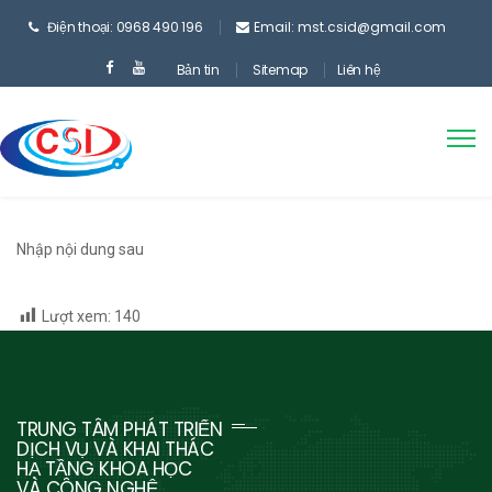
Điện thoại: 0968 490 196
Email: mst.csid@gmail.com
Bản tin
Sitemap
Liên hệ
Nhập nội dung sau
Lượt xem:
140
TRUNG TÂM PHÁT TRIỂN
DỊCH VỤ VÀ KHAI THÁC
HẠ TẦNG KHOA HỌC
VÀ CÔNG NGHỆ