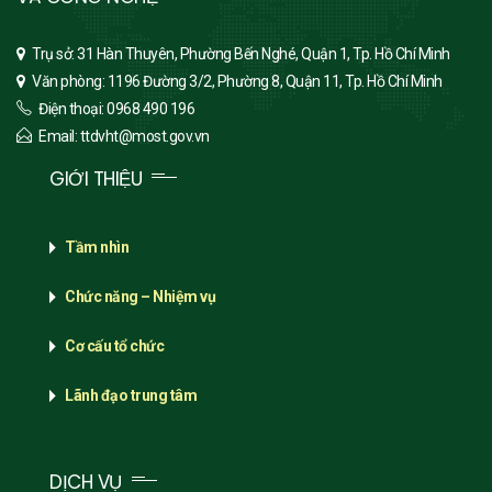
Trụ sở: 31 Hàn Thuyên, Phường Bến Nghé, Quận 1, Tp. Hồ Chí Minh
Văn phòng: 1196 Đường 3/2, Phường 8, Quận 11, Tp. Hồ Chí Minh
Điện thoại: 0968 490 196
Email: ttdvht@most.gov.vn
GIỚI THIỆU
Tầm nhìn
Chức năng – Nhiệm vụ
Cơ cấu tổ chức
Lãnh đạo trung tâm
DỊCH VỤ