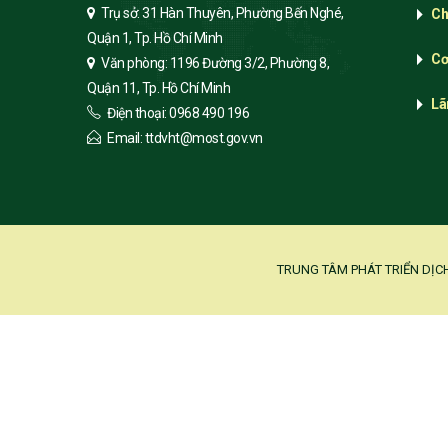
Trụ sở: 31 Hàn Thuyên, Phường Bến Nghé,
Ch
Quận 1, Tp. Hồ Chí Minh
Cơ
Văn phòng: 1196 Đường 3/2, Phường 8,
Quận 11, Tp. Hồ Chí Minh
Lã
Điện thoại: 0968 490 196
Email: ttdvht@most.gov.vn
TRUNG TÂM PHÁT TRIỂN DỊC