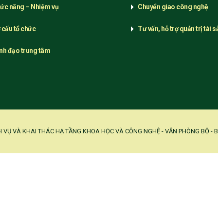
ức năng – Nhiệm vụ
Chuyển giao công nghệ
 cấu tổ chức
Tư vấn, hỗ trợ quản trị tài sả
nh đạo trung tâm
H VỤ VÀ KHAI THÁC HẠ TẦNG KHOA HỌC VÀ CÔNG NGHỆ - VĂN PHÒNG BỘ -