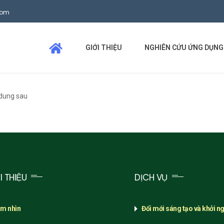
com
GIỚI THIỆU
NGHIÊN CỨU ỨNG DỤNG
 dung sau
I THIỆU
DỊCH VỤ
m nhìn
Đổi mới sáng tạo và khởi n