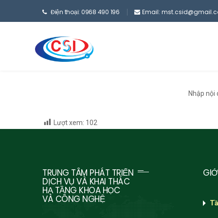
Điện thoại: 0968 490 196
Email: mst.csid@gmail.
Nhập nội
Lượt xem:
102
TRUNG TÂM PHÁT TRIỂN
GIỚ
DỊCH VỤ VÀ KHAI THÁC
HẠ TẦNG KHOA HỌC
VÀ CÔNG NGHỆ
Tầ