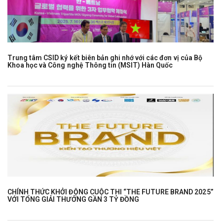
Trung tâm CSID ký kết biên bản ghi nhớ với các đơn vị của Bộ
Khoa học và Công nghệ Thông tin (MSIT) Hàn Quốc
CHÍNH THỨC KHỞI ĐỘNG CUỘC THI “THE FUTURE BRAND 2025”
VỚI TỔNG GIẢI THƯỞNG GẦN 3 TỶ ĐỒNG