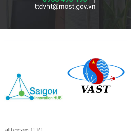
ttdvht@most.gov.vn
Lượt xem:
11.161