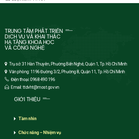
TRUNG TÂM PHÁT TRIỂN
DỊCH VỤ VÀ KHAI THÁC
HẠ TẦNG KHOA HỌC
VÀ CÔNG NGHỆ
Trụ sở: 31 Hàn Thuyên, Phường Bến Nghé, Quận 1, Tp. Hồ Chí Minh
Văn phòng: 1196 Đường 3/2, Phường 8, Quận 11, Tp. Hồ Chí Minh
Điện thoại: 0968 490 196
Email: ttdvht@most.gov.vn
GIỚI THIỆU
Tầm nhìn
Chức năng – Nhiệm vụ