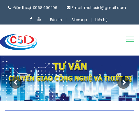
Điện thoại: 0968 490 196
Email: mst.csid@gmail.com
Bản tin
Sitemap
Liên hệ