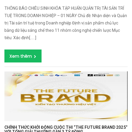
THÔNG BÁO CHIÊU SINH KHÓA TẬP HUẤN QUẢN TRỊ TÀI SẢN TRÍ
TUỆ TRONG DOANH NGHIỆP – 01 NGÀY Chủ đề: Nhận diện và Quản
trị Tài sản trí tuệ trong Doanh nghiệp Định vị sản phẩm chủ lực
bằng dữ liệu sáng chế theo 11 nhóm công nghệ chiến lược Mục
tiêu: Xác định[…..]
Xem thêm
CHÍNH THỨC KHỞI ĐỘNG CUỘC THI “THE FUTURE BRAND 2025”
VỚI TỔNG GIẢI THƯỞNG GẦN 3 TỶ ĐỒNG