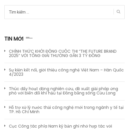
Tìm
kiếm
cho:
TIN MỚI
CHÍNH THỨC KHỞI ĐỘNG CUỘC THI “THE FUTURE BRAND
2025” VỚI TỔNG GIẢI THƯỞNG GẦN 3 TỶ ĐỒNG
Sự kiện kết nối, giới thiệu công nghệ Việt Nam – Hàn Quốc
4/2023
Thúc đẩy hoạt động nghiên cứu, đề xuất giải pháp ứng
phó với biến đổi khí hậu tại Đồng bằng sông Cửu Long
Hỗ trợ xử lý nước thải công nghệ mới trong ngành y tế tại
TP. Hồ Chí Minh
Cục Công tác phía Nam ký bản ghi nhớ hợp tác với