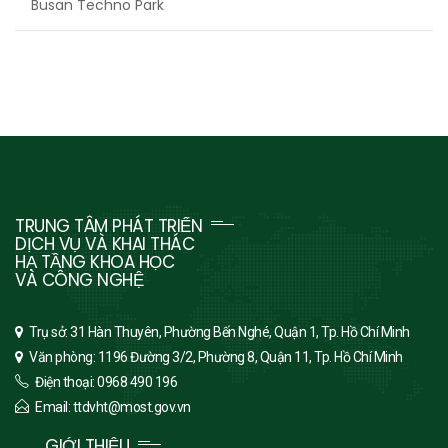
Busan Techno Park
TRUNG TÂM PHÁT TRIỂN
DỊCH VỤ VÀ KHAI THÁC
HẠ TẦNG KHOA HỌC
VÀ CÔNG NGHỆ
Trụ sở: 31 Hàn Thuyên, Phường Bến Nghé, Quận 1, Tp. Hồ Chí Minh
Văn phòng: 1196 Đường 3/2, Phường 8, Quận 11, Tp. Hồ Chí Minh
Điện thoại: 0968 490 196
Email: ttdvht@most.gov.vn
GIỚI THIỆU